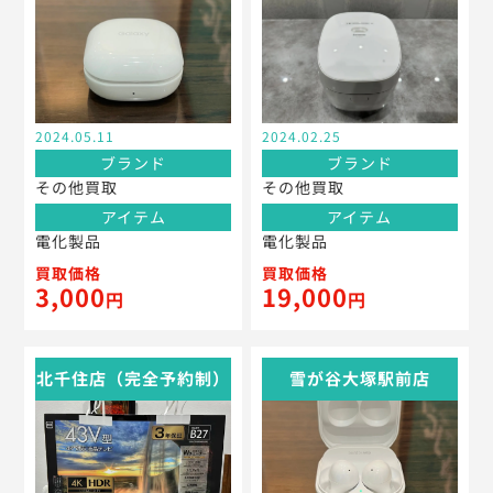
2024.05.11
2024.02.25
ブランド
ブランド
その他買取
その他買取
アイテム
アイテム
電化製品
電化製品
買取価格
買取価格
3,000
19,000
円
円
北千住店（完全予約制）
雪が谷大塚駅前店