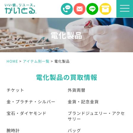
toggle
naviga
電化製品
HOME
アイテム別一覧
電化製品
電化製品の買取情報
チケット
外貨両替
金・プラチナ・シルバー
金貨・記念金貨
宝石・ダイヤモンド
ブランドジュエリー・アクセ
サリー
腕時計
バッグ