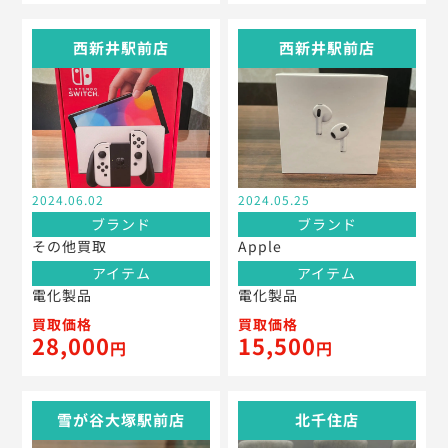
西新井駅前店
西新井駅前店
2024.06.02
2024.05.25
ブランド
ブランド
その他買取
Apple
アイテム
アイテム
電化製品
電化製品
買取価格
買取価格
28,000
15,500
円
円
雪が谷大塚駅前店
北千住店