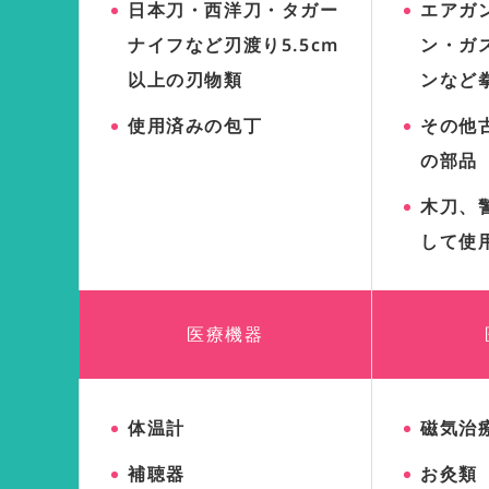
日本刀・西洋刀・タガー
エアガ
ナイフなど刃渡り5.5cm
ン・ガ
以上の刃物類
ンなど
使用済みの包丁
その他
の部品
木刀、
して使
医療機器
体温計
磁気治
補聴器
お灸類