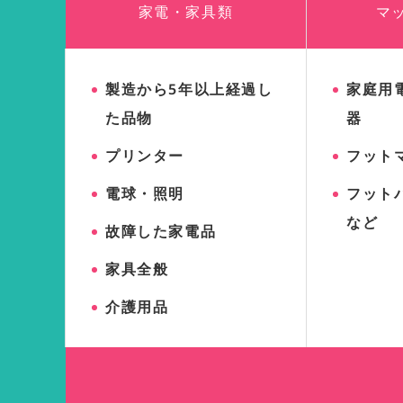
家電・家具類
マ
製造から5年以上経過し
家庭用
た品物
器
プリンター
フット
電球・照明
フット
など
故障した家電品
家具全般
介護用品