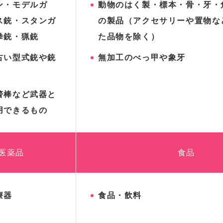
ン・モデルガ
動物のはく製・標本・骨・牙・
ス銃・スタンガ
の製品（アクセサリーや置物な
拳銃・猟銃
た品物を除く）
古い型式銃や銃
無加工のべっ甲や象牙
警棒など武器と
用できるもの
医薬品
食品
療器
食品・飲料