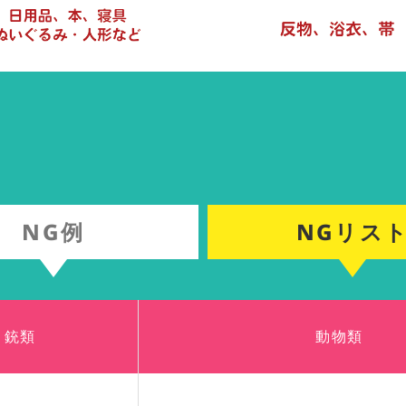
NG例
NGリス
銃類
動物類