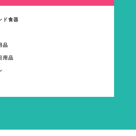
ンド食器
用品
日用品
ン